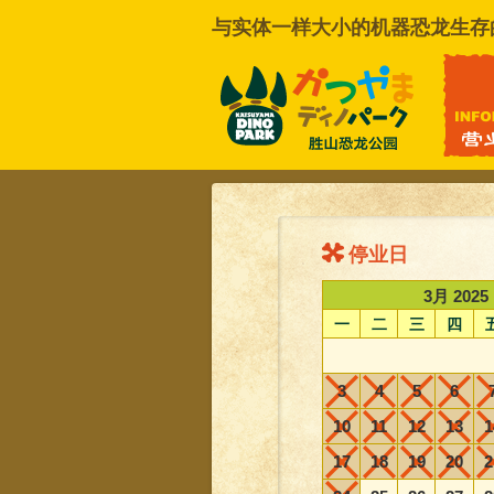
与实体一样大小的机器恐龙生存
联系我们
停业日
3月 2025
一
二
三
四
3
4
5
6
10
11
12
13
1
17
18
19
20
2