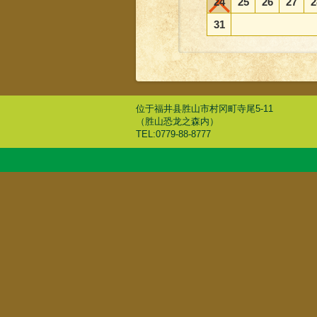
24
25
26
27
2
31
位于福井县胜山市村冈町寺尾5-11
（胜山恐龙之森内）
TEL:0779-88-8777