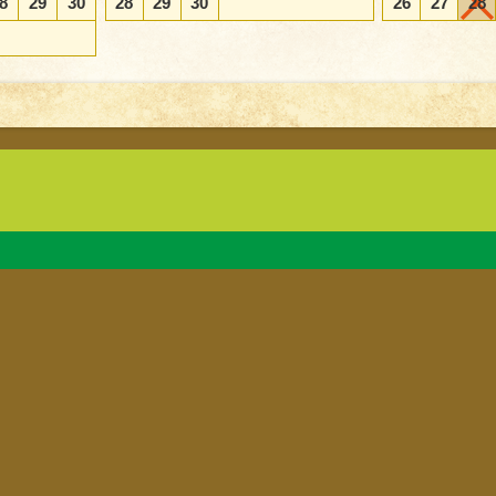
8
29
30
28
29
30
26
27
28