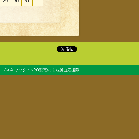
29
30
31
®&© ワック・NPO恐竜のまち勝山応援隊