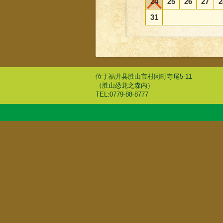
24
25
26
27
2
31
位于福井县胜山市村冈町寺尾5-11
（胜山恐龙之森内）
TEL:0779-88-8777