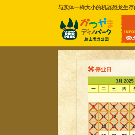
与实体一样大小的机器恐龙生存
联系我们
停业日
3月 2025
一
二
三
四
3
4
5
6
10
11
12
13
1
17
18
19
20
2