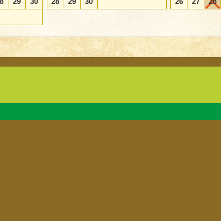
8
29
30
28
29
30
26
27
28