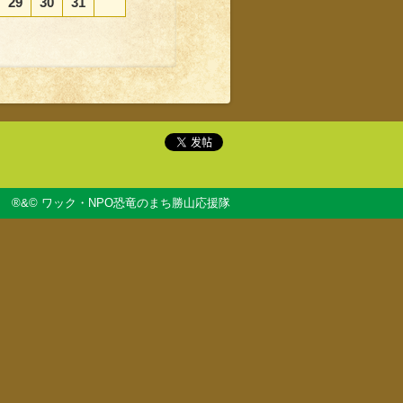
29
30
31
®&© ワック・NPO恐竜のまち勝山応援隊