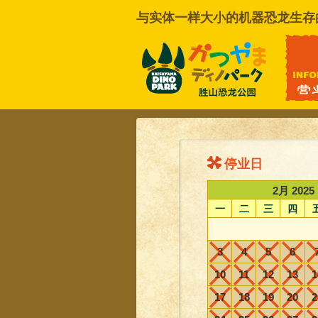
与实体一样大小的机器恐龙生存
联系我们
停业日
2月 2025
一
二
三
四
3
4
5
6
10
11
12
13
1
17
18
19
20
2