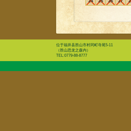
24
25
26
27
2
位于福井县胜山市村冈町寺尾5-11
（胜山恐龙之森内）
TEL:0779-88-8777