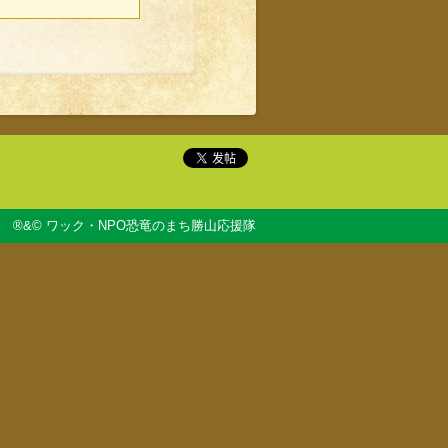
®&© ワック・NPO恐竜のまち勝山応援隊