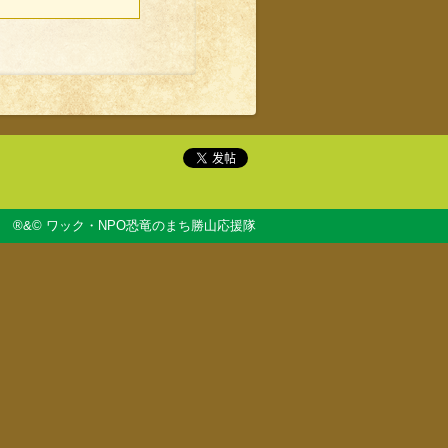
®&© ワック・NPO恐竜のまち勝山応援隊