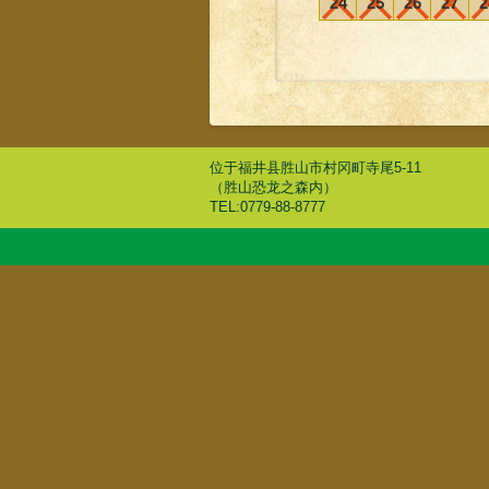
24
25
26
27
2
位于福井县胜山市村冈町寺尾5-11
（胜山恐龙之森内）
TEL:0779-88-8777