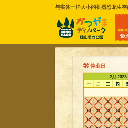
与实体一样大小的机器恐龙生存
联系我们
停业日
2月 2025
一
二
三
四
3
4
5
6
10
11
12
13
1
17
18
19
20
2